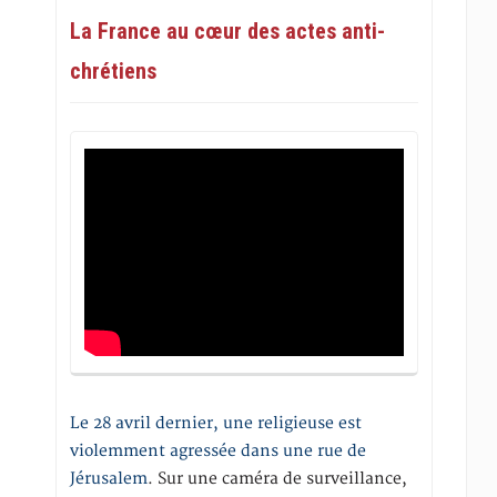
La France au cœur des actes anti-
chrétiens
Le 28 avril dernier, une religieuse est
violemment agressée dans une rue de
Jérusalem
. Sur une caméra de surveillance,