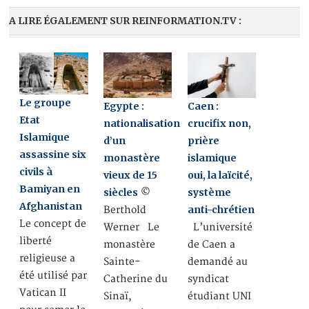
A LIRE ÉGALEMENT SUR REINFORMATION.TV :
Le groupe
Egypte :
Caen :
Etat
nationalisation
crucifix non,
Islamique
d’un
prière
assassine six
monastère
islamique
civils à
vieux de 15
oui, la laïcité,
Bamiyan en
siècles
système
©
Afghanistan
anti-chrétien
Berthold
Le concept de
Werner Le
L’université
liberté
monastère
de Caen a
religieuse a
Sainte-
demandé au
été utilisé par
Catherine du
syndicat
Vatican II
Sinaï,
étudiant UNI