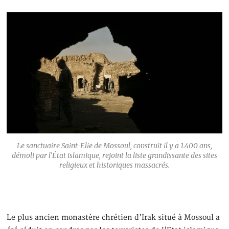
Le sanctuaire Saint-Elie de Mossoul, construit il y a 1.400 ans,
démoli par l’État islamique, rejoint la liste grandissante des sites
religieux et historiques massacrés.
Le plus ancien monastère chrétien d’Irak situé à Mossoul a