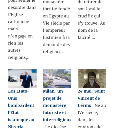
pour semer le
monastère
de retirer de
désordre dans
fortifié fondé
son local le
l’Eglise
en Egypte au
crucifix qui
catholique
VIe siècle par
s’y trouve. Au
mais
l’empereur
nom de la
n’engage en
Justinien à la
laïcité.…
rien les
demande des
autres
religieux…
religions,…
Les Etats-
Milan : un
24 mai : Saint
Unis
projet de
Vincent de
bombardent
monastère
Lérins
Né au
l’Etat
futuriste et
IVe siècle,
islamique au
interreligieux
dans les
Nigeria
Le diocèse
environs de