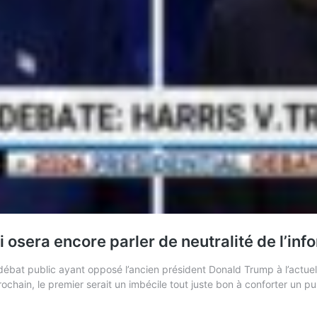
osera encore parler de neutralité de l’inf
ébat public ayant opposé l’ancien président Donald Trump à l’actuel
ochain, le premier serait un imbécile tout juste bon à conforter un 