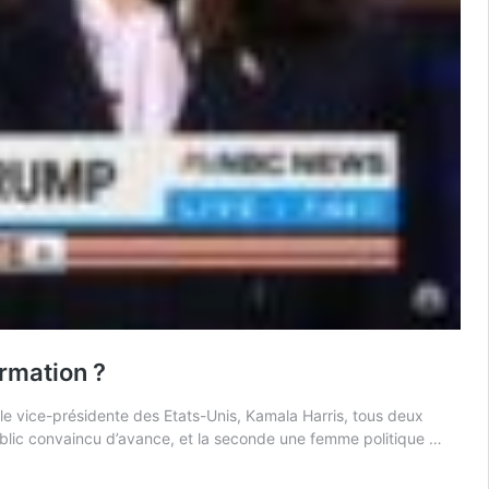
ormation ?
le vice-présidente des Etats-Unis, Kamala Harris, tous deux
public convaincu d’avance, et la seconde une femme politique …