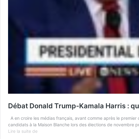
Débat Donald Trump-Kamala Harris : qui 
A en croire les médias français, avant comme après le premier d
candidats à la Maison Blanche lors des élections de novembre pr
Débat
Lire la suite de
Donald