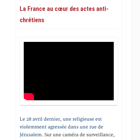
La France au cœur des actes anti-
chrétiens
Le 28 avril dernier, une religieuse est
violemment agressée dans une rue de
Jérusalem
. Sur une caméra de surveillance,