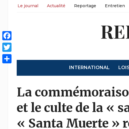
Le journal
Actualité
Reportage
Entretien
RE
Facebook
Twitter
INTERNATIONAL
LOI
Share
La commémoraison 
et le culte de la « s
« Santa Muerte » r