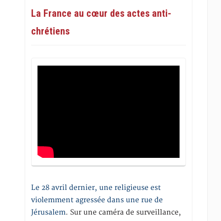
La France au cœur des actes anti-
chrétiens
Le 28 avril dernier, une religieuse est
violemment agressée dans une rue de
Jérusalem
. Sur une caméra de surveillance,