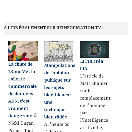
A LIRE ÉGALEMENT SUR REINFORMATION.TV :
Et l’IA créa
La chute de
Manipulations
l’IA…
23andMe : la
de l’opinion
L’article de
collecte
publique sur
Matt Shumer
commerciale
les sujets
sur le
de données
bioéthiques :
remplacement
ADN, c’est
une
de l’homme
vraiment
technique
par
dangereux
©
bien rôdée
l’Intelligence
Nicki Dugan
A l’heure où
artificielle,
Pogue Tout
l’idée du