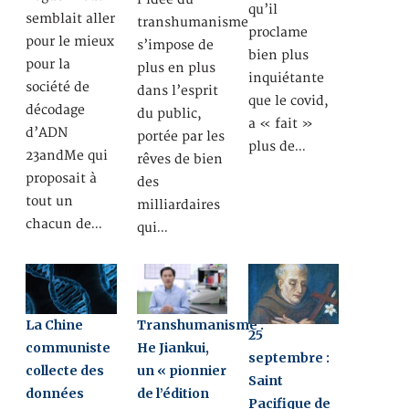
qu’il
semblait aller
transhumanisme
proclame
pour le mieux
s’impose de
bien plus
pour la
plus en plus
inquiétante
société de
dans l’esprit
que le covid,
décodage
du public,
a « fait »
d’ADN
portée par les
plus de…
23andMe qui
rêves de bien
proposait à
des
tout un
milliardaires
chacun de…
qui…
La Chine
Transhumanisme :
25
communiste
He Jiankui,
septembre :
collecte des
un « pionnier
Saint
données
de l’édition
Pacifique de