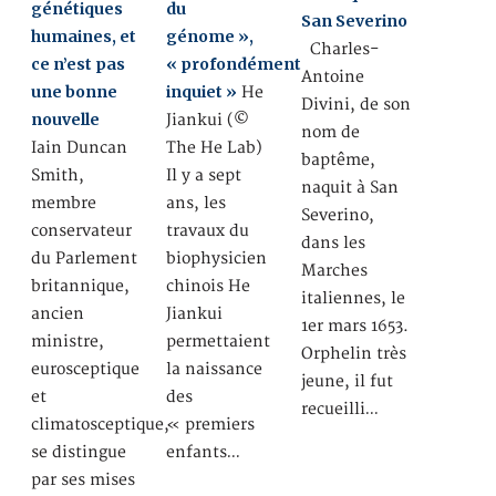
génétiques
du
San Severino
humaines, et
génome »,
Charles-
ce n’est pas
« profondément
Antoine
une bonne
inquiet »
He
Divini, de son
nouvelle
Jiankui (©
nom de
Iain Duncan
The He Lab)
baptême,
Smith,
Il y a sept
naquit à San
membre
ans, les
Severino,
conservateur
travaux du
dans les
du Parlement
biophysicien
Marches
britannique,
chinois He
italiennes, le
ancien
Jiankui
1er mars 1653.
ministre,
permettaient
Orphelin très
eurosceptique
la naissance
jeune, il fut
et
des
recueilli…
climatosceptique,
« premiers
se distingue
enfants…
par ses mises