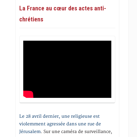
La France au cœur des actes anti-
chrétiens
Le 28 avril dernier, une religieuse est
violemment agressée dans une rue de
Jérusalem
. Sur une caméra de surveillance,