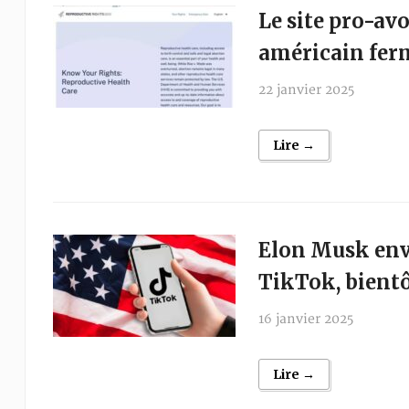
Le site pro-av
américain ferm
22 janvier 2025
Lire →
Elon Musk envi
TikTok, bientô
16 janvier 2025
Lire →