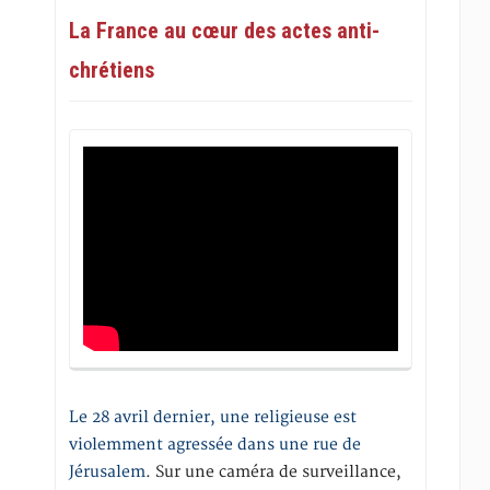
La France au cœur des actes anti-
chrétiens
Le 28 avril dernier, une religieuse est
violemment agressée dans une rue de
Jérusalem
. Sur une caméra de surveillance,