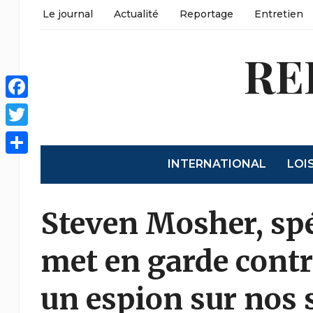
Le journal
Actualité
Reportage
Entretien
RE
Facebook
Twitter
INTERNATIONAL
LOI
Partager
Steven Mosher, spéc
met en garde contr
un espion sur nos