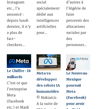
Instagram
social
d’autres à
etc., l’a
spécialement
l’Algérie de
annoncé :
dédié aux
faire
depuis lundi
intelligences
percevoir des
dernier, il n’y
artificielles
allocations
a plus de
pour…
sociales par
fact-
des
checkers…
personnes…
Le Chiffre : 18
Meta va
Le Nouveau-
milliards
développer
Mexique
C’est ce que
des robots IA
poursuit
l’entreprise
humanoïdes
Meta
Meta
(Facebook)
© Nokia621
(Facebook
pour avoir
A la suite de
etc.) et Mark