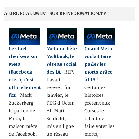
A LIRE ÉGALEMENT SUR REINFORMATION.TV :
Les fact-
Meta rachète
Quand Meta
checkers sur
Moltbook, le
voulait faire
Meta
réseau social
parler les
(Facebook
des IA
morts grâce
RITV
etc…), c’est
à l’IA !
l’avait
officiellement
relevé : fin
Certaines
fini
Mark
janvier, le
histoires
Zuckerberg,
PDG d’Octan
prêtent aux
le patron de
AI, Matt
Corses le
Meta, la
Schlicht, a
talent de
maison mère
mis en ligne
faire voter les
de Facebook,
un réseau
morts,