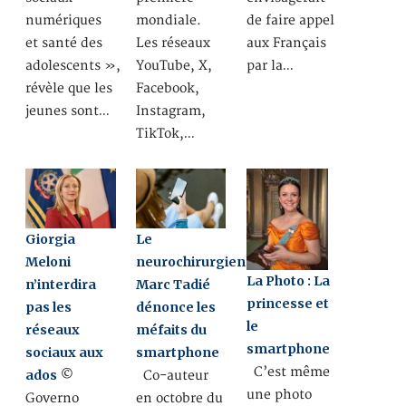
numériques
mondiale.
de faire appel
et santé des
Les réseaux
aux Français
adolescents »,
YouTube, X,
par la…
révèle que les
Facebook,
jeunes sont…
Instagram,
TikTok,…
Giorgia
Le
Meloni
neurochirurgien
La Photo : La
n’interdira
Marc Tadié
princesse et
pas les
dénonce les
le
réseaux
méfaits du
smartphone
sociaux aux
smartphone
C’est même
ados
©
Co-auteur
une photo
Governo
en octobre du