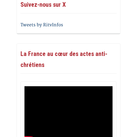
Suivez-nous sur X
Tweets by RitvInfos
La France au cœur des actes anti-
chrétiens