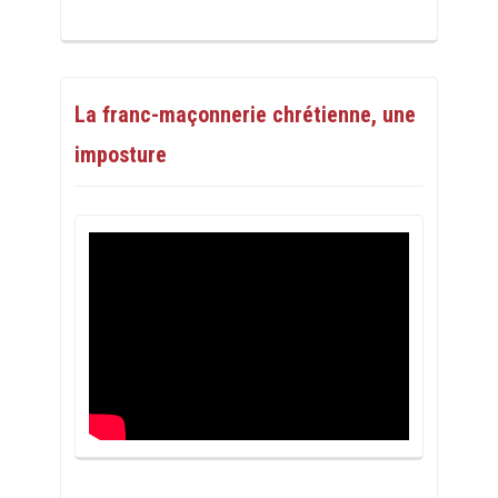
La franc-maçonnerie chrétienne, une
imposture