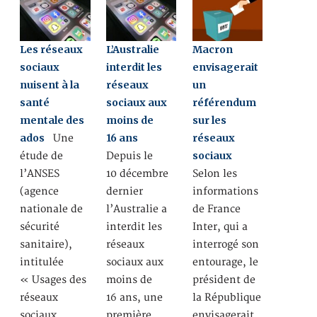
Les réseaux
L’Australie
Macron
sociaux
interdit les
envisagerait
nuisent à la
réseaux
un
santé
sociaux aux
référendum
mentale des
moins de
sur les
ados
16 ans
réseaux
Une
sociaux
étude de
Depuis le
l’ANSES
10 décembre
Selon les
(agence
dernier
informations
nationale de
l’Australie a
de France
sécurité
interdit les
Inter, qui a
sanitaire),
réseaux
interrogé son
intitulée
sociaux aux
entourage, le
« Usages des
moins de
président de
réseaux
16 ans, une
la République
sociaux
première
envisagerait