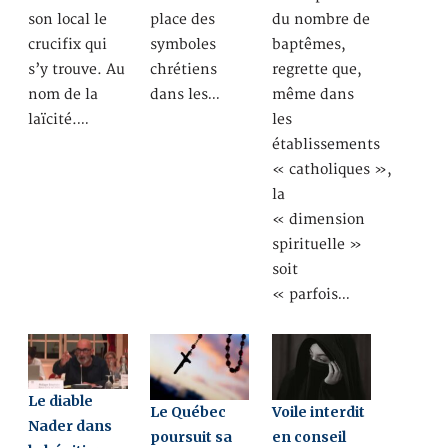
son local le
place des
du nombre de
crucifix qui
symboles
baptêmes,
s’y trouve. Au
chrétiens
regrette que,
nom de la
dans les…
même dans
laïcité.…
les
établissements
« catholiques »,
la
« dimension
spirituelle »
soit
« parfois…
Le diable
Le Québec
Voile interdit
Nader dans
poursuit sa
en conseil