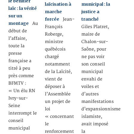
le bénitier
laïcisation à
municipal : la
laïc : la vérité
marche
justice a
sur un
forcée
tranché
Jean-
montage
Au
François
Giles Platret,
début de
Roberge,
maire de
l’affaire,
ministre
Chalon-sur-
toute la
québécois
Saône, pour
presse
chargé
ne pas voir
française a
notamment
son conseil
titré à peu
de la Laïcité,
municipal
près comme
vient de
envahi de
BFMTV :
déposer à
voiles et
« Un élu RN
l’Assemblée
d’autres
Ivry-sur-
un projet de
manifestations
Seine
loi
d’expansionnisme
interrompt le
« concernant
islamiste,
conseil
le
avait imposé
municipal
renforcement
la