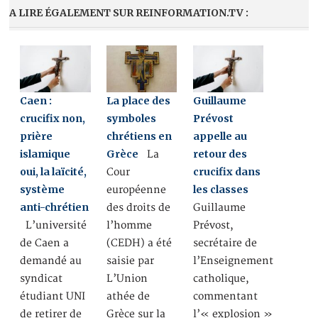
A LIRE ÉGALEMENT SUR REINFORMATION.TV :
Caen :
La place des
Guillaume
crucifix non,
symboles
Prévost
prière
chrétiens en
appelle au
islamique
Grèce
retour des
La
oui, la laïcité,
crucifix dans
Cour
système
les classes
européenne
anti-chrétien
des droits de
Guillaume
L’université
l’homme
Prévost,
de Caen a
(CEDH) a été
secrétaire de
demandé au
saisie par
l’Enseignement
syndicat
L’Union
catholique,
étudiant UNI
athée de
commentant
de retirer de
Grèce sur la
l’« explosion »