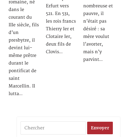
romaine, né
Erfurt vers
nombreuse et
dans le
521. En 531,
pauvre, il
courant du
les rois francs
n’était pas
IIIe siècle, fils
Thierry Ier et
désiré : sa
d’un
Clotaire Ier,
mère voulut
presbytre, il
deux fils de
l’avorter,
devint lui-
Clovis…
mais n’y
même prêtre
parvint…
durant le
pontificat de
saint
Marcellin. Il
lutta…