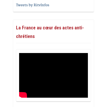
Tweets by RitvInfos
La France au cœur des actes anti-
chrétiens