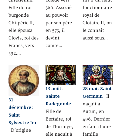
chrétienne.
Tolède vers
fils d’un haut
Fille du roi
560. Associé
fonctionnaire
burgonde
au pouvoir
royal de
Chilpéric II,
par son père
Clotaire II, on
elle épousa
en 573, il
le connaît
Clovis, roi des
devint
aussi sous…
Francs, vers
comte…
592.…
13 août :
28 mai : Saint
Sainte
Germain
Il
31
Radegonde
naquit à
décembre :
Fille de
Autun, en
Saint
Bertaire, roi
496. Dernier
Sylvestre Ier
de Thuringe,
enfant d’une
D’origine
elle naquit à
famille