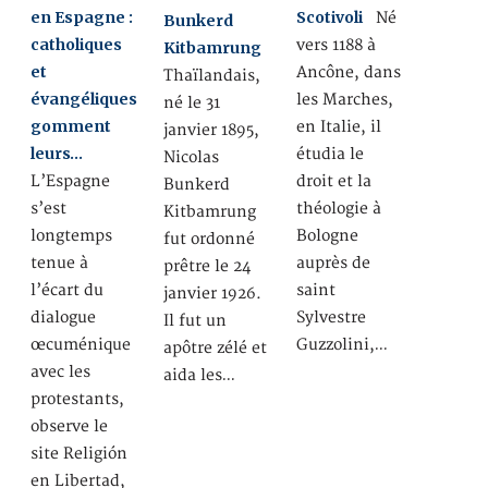
en Espagne :
Scotivoli
Né
Bunkerd
catholiques
vers 1188 à
Kitbamrung
et
Ancône, dans
Thaïlandais,
évangéliques
les Marches,
né le 31
gomment
en Italie, il
janvier 1895,
leurs…
étudia le
Nicolas
L’Espagne
droit et la
Bunkerd
s’est
théologie à
Kitbamrung
longtemps
Bologne
fut ordonné
tenue à
auprès de
prêtre le 24
l’écart du
saint
janvier 1926.
dialogue
Sylvestre
Il fut un
œcuménique
Guzzolini,…
apôtre zélé et
avec les
aida les…
protestants,
observe le
site Religión
en Libertad,