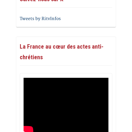
Tweets by RitvInfos
La France au cœur des actes anti-
chrétiens