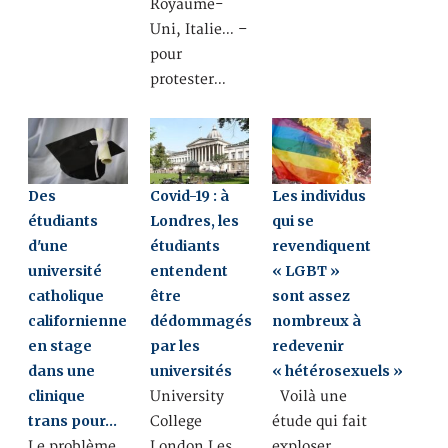
Royaume-
Uni, Italie… –
pour
protester…
Covid-19 : à
Des
Les individus
Londres, les
étudiants
qui se
étudiants
d'une
revendiquent
entendent
université
« LGBT »
être
catholique
sont assez
dédommagés
californienne
nombreux à
par les
en stage
redevenir
universités
dans une
« hétérosexuels »
clinique
University
Voilà une
trans pour…
College
étude qui fait
London Les
Le problème
exploser