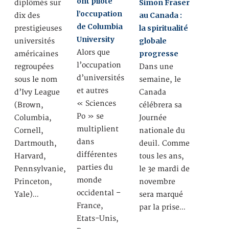
ont piloté
Simon Fraser
diplômés sur
l’occupation
au Canada :
dix des
de Columbia
la spiritualité
prestigieuses
University
globale
universités
Alors que
progresse
américaines
l’occupation
regroupées
Dans une
d’universités
sous le nom
semaine, le
et autres
d’Ivy League
Canada
« Sciences
(Brown,
célébrera sa
Po » se
Columbia,
Journée
multiplient
Cornell,
nationale du
dans
Dartmouth,
deuil. Comme
différentes
Harvard,
tous les ans,
parties du
Pennsylvanie,
le 3e mardi de
monde
Princeton,
novembre
occidental –
Yale)…
sera marqué
France,
par la prise…
Etats-Unis,