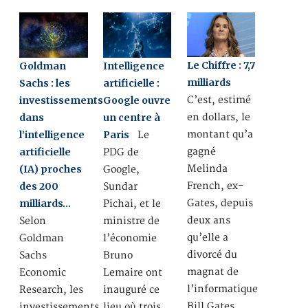
Le Chiffre : 7,7
Goldman
Intelligence
milliards
Sachs : les
artificielle :
C’est, estimé
investissements
Google ouvre
en dollars, le
dans
un centre à
montant qu’a
l’intelligence
Paris
Le
gagné
artificielle
PDG de
Melinda
(IA) proches
Google,
French, ex-
des 200
Sundar
Gates, depuis
milliards…
Pichai, et le
deux ans
Selon
ministre de
qu’elle a
Goldman
l’économie
divorcé du
Sachs
Bruno
magnat de
Economic
Lemaire ont
l’informatique
Research, les
inauguré ce
Bill Gates.
investissements
lieu où trois