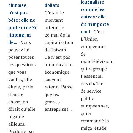
journaliste
chinoise,
dollars
comme les
n’est pas
C’était le
autres : elle
bête : elle ne
montant
dit n’importe
parle ni de Xi
atteint le
quoi
C’est
Jinping, ni
26 mai de la
L’Union
de…
Vous
capitalisation
européenne
pouvez lui
de Taiwan.
de
poser toutes
Ce n’est pas
radiotélévision,
les questions
un indicateur
qui regroupe
que vous
économique
l’essentiel
voulez, elle
souvent
des chaînes
élude, parle
retenu. Parce
de service
d’autre
que les
public
chose, on
grosses
européennes,
dirait qu’elle
entreprises…
qui a
regarde
commandé la
ailleurs.
méga-étude
Produite par