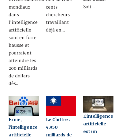
Soit…
mondiaux
cents
dans
chercheurs
l’intelligence
travaillant
artificielle
déjà en…
sont en forte
hausse et
pourraient
atteindre les
200 milliards
de dollars
dès…
L’intelligence
Ernie,
Le Chiffre :
artificielle
l’intelligence
4.950
est un
artificielle
milliards de