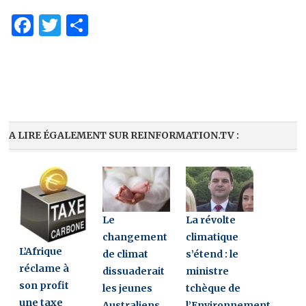
Facebook
Twitter
Partager
A LIRE ÉGALEMENT SUR REINFORMATION.TV :
Le
La révolte
changement
climatique
L’Afrique
de climat
s’étend : le
réclame à
dissuaderait
ministre
son profit
les jeunes
tchèque de
une taxe
Australiens
l’Environnement