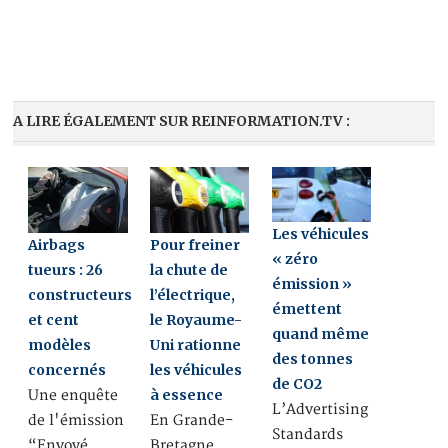
A LIRE ÉGALEMENT SUR REINFORMATION.TV :
Les véhicules
Airbags
Pour freiner
« zéro
tueurs : 26
la chute de
émission »
constructeurs
l’électrique,
émettent
et cent
le Royaume-
quand même
modèles
Uni rationne
des tonnes
concernés
les véhicules
de CO2
à essence
Une enquête
L’Advertising
de l'émission
En Grande-
Standards
“Envoyé
Bretagne