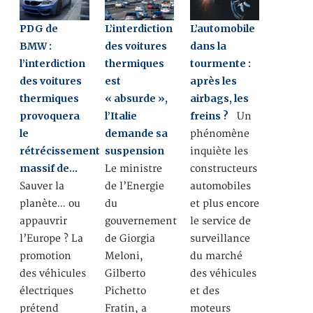
PDG de
L’interdiction
L’automobile
BMW :
des voitures
dans la
l’interdiction
thermiques
tourmente :
des voitures
est
après les
thermiques
« absurde »,
airbags, les
provoquera
l’Italie
freins ?
Un
le
demande sa
phénomène
rétrécissement
suspension
inquiète les
massif de…
Le ministre
constructeurs
Sauver la
de l’Energie
automobiles
planète… ou
du
et plus encore
appauvrir
gouvernement
le service de
l’Europe ? La
de Giorgia
surveillance
promotion
Meloni,
du marché
des véhicules
Gilberto
des véhicules
électriques
Pichetto
et des
prétend
Fratin, a
moteurs