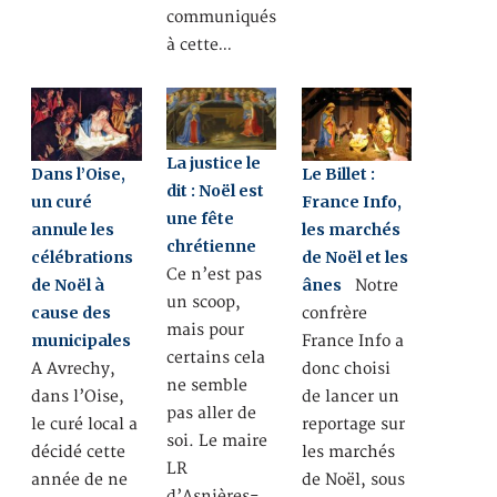
communiqués
à cette…
La justice le
Dans l’Oise,
Le Billet :
dit : Noël est
un curé
France Info,
une fête
annule les
les marchés
chrétienne
célébrations
de Noël et les
Ce n’est pas
de Noël à
ânes
Notre
un scoop,
cause des
confrère
mais pour
municipales
France Info a
certains cela
A Avrechy,
donc choisi
ne semble
dans l’Oise,
de lancer un
pas aller de
le curé local a
reportage sur
soi. Le maire
décidé cette
les marchés
LR
année de ne
de Noël, sous
d’Asnières-