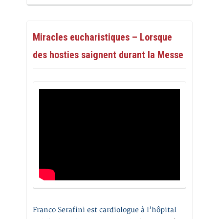
Miracles eucharistiques – Lorsque
des hosties saignent durant la Messe
Franco Serafini est cardiologue à l’hôpital