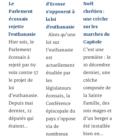
Le
Noël
d’Ecosse
Parlement
chrétien :
s’opposent à
écossais
une crèche
la loi
rejette
sur les
d’euthanasie
l’euthanasie
marches du
Alors qu’une
Capitole
Hier soir, le
loi sur
Parlement
C’est une
l’euthanasie
écossais à
première : le
est
rejeté par 69
10 décembre
actuellement
voix contre 57
dernier, une
étudiée par
le projet de
crèche
les
loi
composée de
législateurs
d’euthanasie.
la Sainte
écossais, la
Depuis mai
Famille, des
Conférence
dernier, 12
rois mages et
épiscopale du
députés qui
d’un berger a
pays s’oppose
étaient…
été installée
via de
bien en…
nombreux