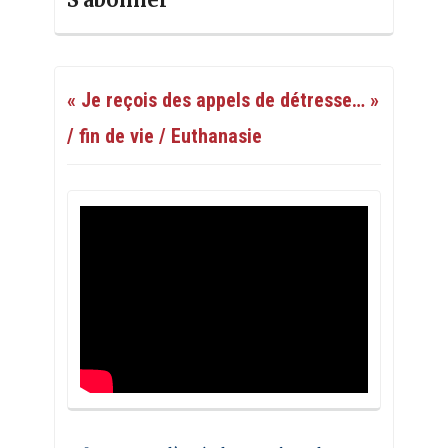
« Je reçois des appels de détresse… »
/ fin de vie / Euthanasie