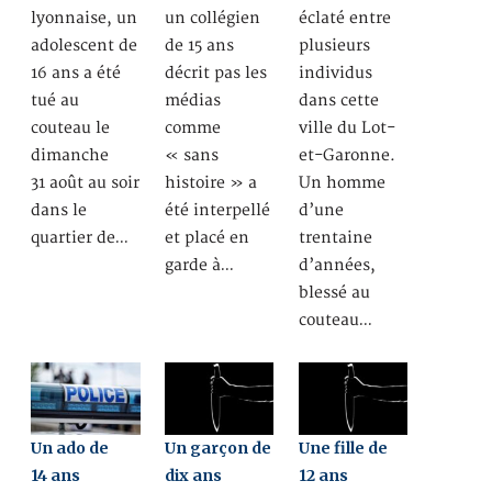
lyonnaise, un
un collégien
éclaté entre
adolescent de
de 15 ans
plusieurs
16 ans a été
décrit pas les
individus
tué au
médias
dans cette
couteau le
comme
ville du Lot-
dimanche
« sans
et-Garonne.
31 août au soir
histoire » a
Un homme
dans le
été interpellé
d’une
quartier de…
et placé en
trentaine
garde à…
d’années,
blessé au
couteau…
Un ado de
Un garçon de
Une fille de
14 ans
dix ans
12 ans