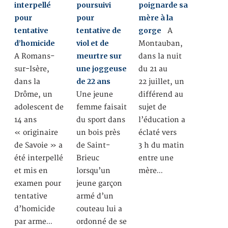
interpellé
poursuivi
poignarde sa
pour
pour
mère à la
tentative
tentative de
gorge
A
d’homicide
viol et de
Montauban,
meurtre sur
A Romans-
dans la nuit
une joggeuse
sur-Isère,
du 21 au
de 22 ans
dans la
22 juillet, un
Drôme, un
Une jeune
différend au
adolescent de
femme faisait
sujet de
14 ans
du sport dans
l’éducation a
« originaire
un bois près
éclaté vers
de Savoie » a
de Saint-
3 h du matin
été interpellé
Brieuc
entre une
et mis en
lorsqu’un
mère…
examen pour
jeune garçon
tentative
armé d’un
d’homicide
couteau lui a
par arme…
ordonné de se