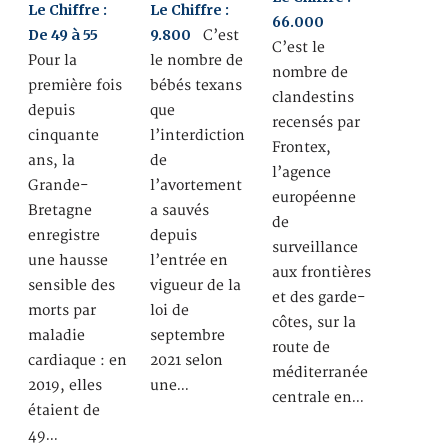
Le Chiffre :
Le Chiffre :
66.000
De 49 à 55
9.800
C’est
C’est le
Pour la
le nombre de
nombre de
première fois
bébés texans
clandestins
depuis
que
recensés par
cinquante
l’interdiction
Frontex,
ans, la
de
l’agence
Grande-
l’avortement
européenne
Bretagne
a sauvés
de
enregistre
depuis
surveillance
une hausse
l’entrée en
aux frontières
sensible des
vigueur de la
et des garde-
morts par
loi de
côtes, sur la
maladie
septembre
route de
cardiaque : en
2021 selon
méditerranée
2019, elles
une…
centrale en…
étaient de
49…