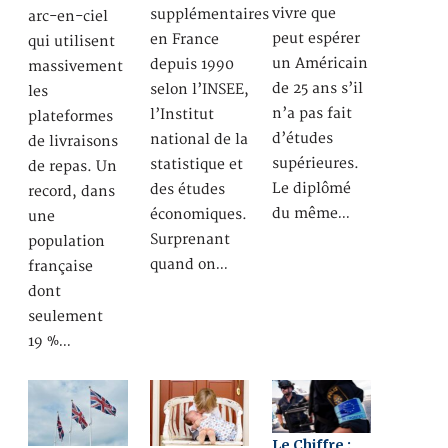
vivre que
supplémentaires
arc-en-ciel
peut espérer
en France
qui utilisent
un Américain
depuis 1990
massivement
de 25 ans s’il
selon l’INSEE,
les
n’a pas fait
l’Institut
plateformes
d’études
national de la
de livraisons
supérieures.
statistique et
de repas. Un
Le diplômé
des études
record, dans
du même…
économiques.
une
Surprenant
population
quand on…
française
dont
seulement
19 %…
Le Chiffre :