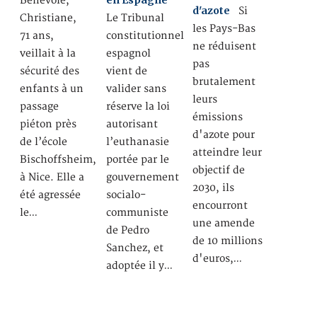
en Espagne
Bénévole,
d'azote
Si
Christiane,
Le Tribunal
les Pays-Bas
71 ans,
constitutionnel
ne réduisent
veillait à la
espagnol
pas
sécurité des
vient de
brutalement
enfants à un
valider sans
leurs
passage
réserve la loi
émissions
piéton près
autorisant
d'azote pour
de l’école
l’euthanasie
atteindre leur
Bischoffsheim,
portée par le
objectif de
à Nice. Elle a
gouvernement
2030, ils
été agressée
socialo-
encourront
le…
communiste
une amende
de Pedro
de 10 millions
Sanchez, et
d'euros,…
adoptée il y…