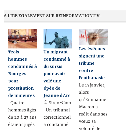
A LIRE ÉGALEMENT SUR REINFORMATION.TV :
Les évêques
Trois
Un migrant
signent une
hommes
condamné à
tribune
condamnés à
du sursis
contre
Bourges
pour avoir
l’euthanasie
pour
volé une
Le 15 janvier,
prostitution
épée de
alors
de mineures
Jeanne d’Arc
qu’Emmanuel
Quatre
© Siren-Com
Macron a
hommes âgés
Un tribunal
redit dans ses
de 20 à 23 ans
correctionnel
vœux sa
étaient jugés
a condamné
volonté de