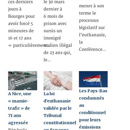
ces derniers
le 30 mars
mener à son
jours à
dernier à
terme le
Bourges pour
6 mois de
processus
avoir forcé 5
prison avec
législatif sur
mineures de
sursis un
l’euthanasie,
16 et 17 ans
immigré
la
« particulièrement…
malien illégal
Conférence…
de 23 ans qui,
le…
Les Pays-Bas
A Nice, une
La loi
condamnés
« mamie-
d’euthanasie
au
trafic » de
validée par le
conditionnel
71 ans
Tribunal
pour leurs
agressée
constitutionnel
émissions