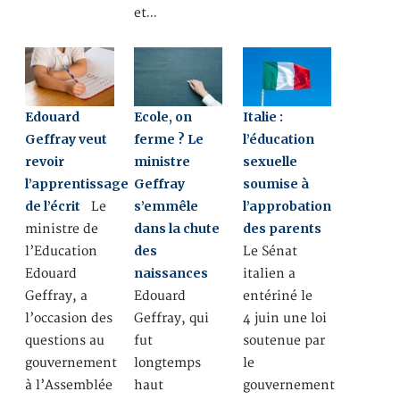
et…
Edouard
Ecole, on
Italie :
Geffray veut
ferme ? Le
l’éducation
revoir
ministre
sexuelle
l’apprentissage
Geffray
soumise à
de l’écrit
s’emmêle
l’approbation
Le
dans la chute
des parents
ministre de
des
l’Education
Le Sénat
naissances
Edouard
italien a
Geffray, a
Edouard
entériné le
l’occasion des
Geffray, qui
4 juin une loi
questions au
fut
soutenue par
gouvernement
longtemps
le
à l’Assemblée
haut
gouvernement