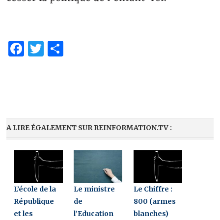
Facebook
Twitter
Partager
A LIRE ÉGALEMENT SUR REINFORMATION.TV :
L’école de la
Le ministre
Le Chiffre :
République
de
800 (armes
et les
l’Education
blanches)