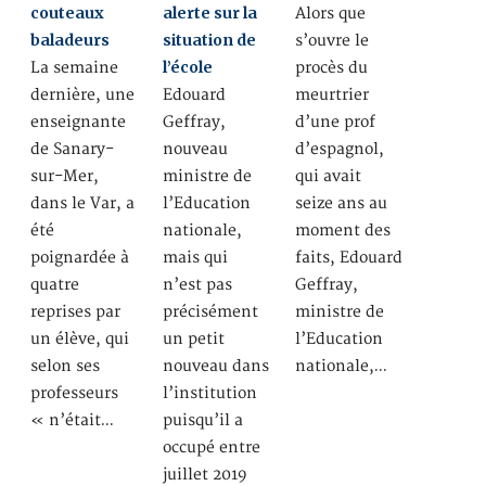
couteaux
alerte sur la
Alors que
baladeurs
situation de
s’ouvre le
l’école
La semaine
procès du
dernière, une
Edouard
meurtrier
enseignante
Geffray,
d’une prof
de Sanary-
nouveau
d’espagnol,
sur-Mer,
ministre de
qui avait
dans le Var, a
l’Education
seize ans au
été
nationale,
moment des
poignardée à
mais qui
faits, Edouard
quatre
n’est pas
Geffray,
reprises par
précisément
ministre de
un élève, qui
un petit
l’Education
selon ses
nouveau dans
nationale,…
professeurs
l’institution
« n’était…
puisqu’il a
occupé entre
juillet 2019