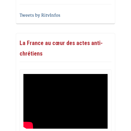
Tweets by RitvInfos
La France au cœur des actes anti-
chrétiens