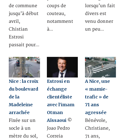
de commune
coups de
lorsqu’un fait
jusqu’à début
couteau,
divers est
avril,
notamment
venu donner
Chistian
à…
un peu…
Estrosi
passait pour…
Nice : la croix
Estrosi en
A Nice, une
du boulevard
échange
« mamie-
de la
clientéliste
trafic » de
Madeleine
avec l’imam
71 ans
arrachée
Otman
agressée
Aïssaoui
Fixée sur un
©
Bénévole,
socle à un
Joao Pedro
Christiane,
mètre du sol,
Correia
71 ans,