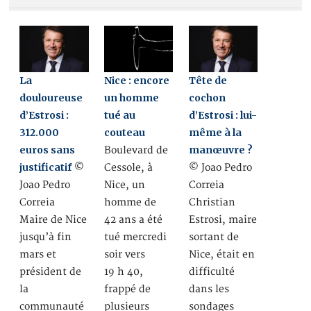
La
Nice : encore
Tête de
douloureuse
un homme
cochon
d’Estrosi :
tué au
d’Estrosi : lui-
312.000
couteau
même à la
euros sans
manœuvre ?
Boulevard de
justificatif
©
Cessole, à
© Joao Pedro
Joao Pedro
Nice, un
Correia
Correia
homme de
Christian
Maire de Nice
42 ans a été
Estrosi, maire
jusqu’à fin
tué mercredi
sortant de
mars et
soir vers
Nice, était en
président de
19 h 40,
difficulté
la
frappé de
dans les
communauté
plusieurs
sondages