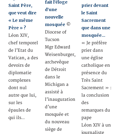
fait l’éloge
Saint Père,
prier devant
d’une
que veut dire
le Saint
nouvelle
« Le même
Sacrement
mosquée
©
Père » ?
que dans une
Diocese of
mosquée…
Léon XIV,
Tucson
chef temporel
« Je préfère
Mgr Edward
de l’Etat du
prier dans
Weisenburger,
Vatican, a des
une église
archevêque
devoirs de
catholique en
de Détroit
diplomatie
présence du
dans le
complexes
Très Saint
Michigan a
dont nul
Sacrement » :
assisté à
autre que lui,
la conclusion
l’inauguration
sur les
des
d’une
épaules de
remarques du
mosquée et
qui ils…
pape
du nouveau
Léon XIV à un
siège de
journaliste