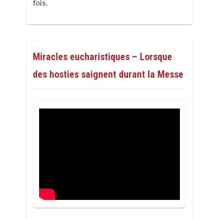
fois.
Miracles eucharistiques – Lorsque
des hosties saignent durant la Messe