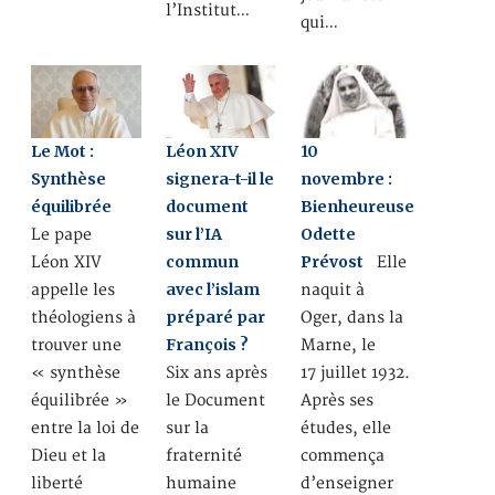
l’Institut…
qui…
Le Mot :
Léon XIV
10
Synthèse
signera-t-il le
novembre :
équilibrée
document
Bienheureuse
sur l’IA
Odette
Le pape
commun
Prévost
Léon XIV
Elle
avec l’islam
appelle les
naquit à
préparé par
théologiens à
Oger, dans la
François ?
trouver une
Marne, le
« synthèse
Six ans après
17 juillet 1932.
équilibrée »
le Document
Après ses
entre la loi de
sur la
études, elle
Dieu et la
fraternité
commença
liberté
humaine
d’enseigner