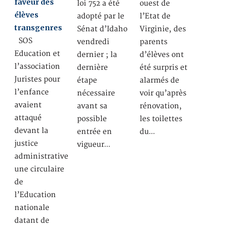
faveur des
loi 752 a été
ouest de
élèves
adopté par le
l’Etat de
transgenres
Sénat d’Idaho
Virginie, des
SOS
vendredi
parents
Education et
dernier ; la
d’élèves ont
l’association
dernière
été surpris et
Juristes pour
étape
alarmés de
l’enfance
nécessaire
voir qu’après
avaient
avant sa
rénovation,
attaqué
possible
les toilettes
devant la
entrée en
du…
justice
vigueur…
administrative
une circulaire
de
l’Education
nationale
datant de