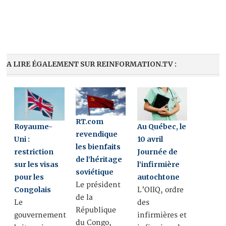
A LIRE ÉGALEMENT SUR REINFORMATION.TV :
RT.com
Royaume-
Au Québec, le
revendique
Uni :
10 avril
les bienfaits
restriction
Journée de
de l’héritage
sur les visas
l’infirmière
soviétique
pour les
autochtone
Le président
Congolais
L’OIIQ, ordre
de la
Le
des
République
gouvernement
infirmières et
du Congo,