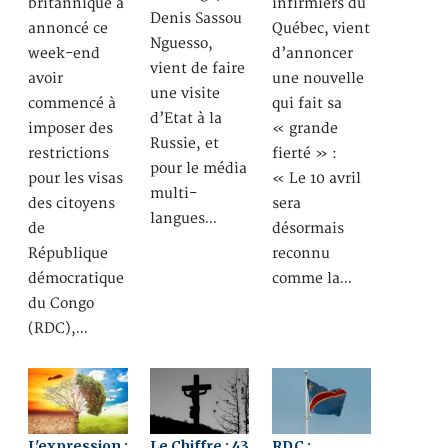
britannique a
infirmiers du
Denis Sassou
annoncé ce
Québec, vient
Nguesso,
week-end
d’annoncer
vient de faire
avoir
une nouvelle
une visite
commencé à
qui fait sa
d’Etat à la
imposer des
« grande
Russie, et
restrictions
fierté » :
pour le média
pour les visas
« Le 10 avril
multi-
des citoyens
sera
langues…
de
désormais
République
reconnu
démocratique
comme la…
du Congo
(RDC),…
L'expression :
Le Chiffre : 43
RDC :