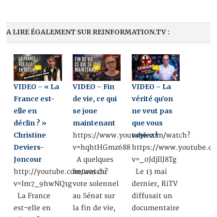
A LIRE ÉGALEMENT SUR REINFORMATION.TV :
VIDEO – « La
VIDEO – Fin
VIDEO – La
France est-
de vie, ce qui
vérité qu’on
elle en
se joue
ne veut pas
déclin ? »
maintenant
que vous
Christine
voyiez !
https://www.youtube.com/watch?
Deviers-
v=hqhtHGmz688
https://www.youtube.c
Joncour
A quelques
v=_0JdjIlJ8Tg
http://youtube.com/watch?
heures du
Le 13 mai
v=Im7_9hwNQ1g
vote solennel
dernier, RiTV
La France
au Sénat sur
diffusait un
est-elle en
la fin de vie,
documentaire