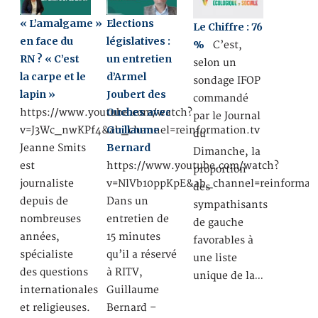
« L’amalgame »
Elections
Le Chiffre : 76
en face du
législatives :
%
C’est,
RN ? « C’est
un entretien
selon un
la carpe et le
d’Armel
sondage IFOP
lapin »
Joubert des
commandé
Ouches avec
https://www.youtube.com/watch?
par le Journal
Guillaume
v=J3Wc_nwKPf4&ab_channel=reinformation.tv
du
Bernard
Jeanne Smits
Dimanche, la
est
https://www.youtube.com/watch?
proportion
journaliste
v=NlVb10ppKpE&ab_channel=reinformati
des
depuis de
Dans un
sympathisants
nombreuses
entretien de
de gauche
années,
15 minutes
favorables à
spécialiste
qu’il a réservé
une liste
des questions
à RITV,
unique de la…
internationales
Guillaume
et religieuses.
Bernard –