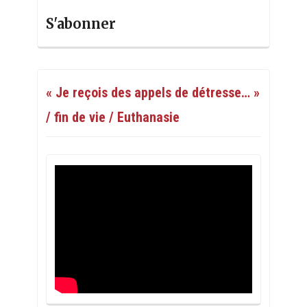
S'abonner
« Je reçois des appels de détresse… »
/ fin de vie / Euthanasie