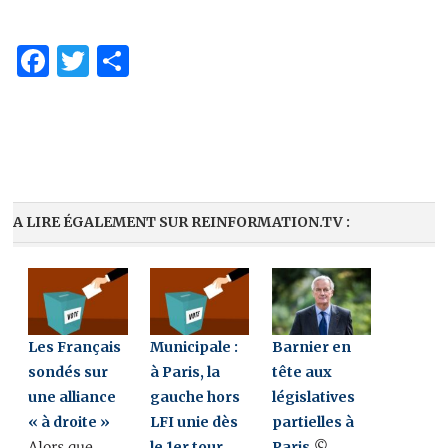
Facebook
Twitter
Partager
A LIRE ÉGALEMENT SUR REINFORMATION.TV :
Les Français
Municipale :
Barnier en
sondés sur
à Paris, la
tête aux
une alliance
gauche hors
législatives
« à droite »
LFI unie dès
partielles à
le 1er tour
Paris
Alors que
©