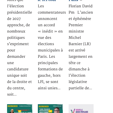
l’élection
Les
Florian David
présidentielle
commentateurs
Pm L’ancien
de 2027
annoncent
et éphémère
approche, de
un accord
Premier
nombreux
« inédit » en
ministre
politiques
vue des
Michel
s’expriment
élections
Barnier (LR)
pour
municipales à
est arrivé
demander
Paris. Les
largement en
une
principales
tête ce
candidature
formations de
dimanche à
unique soit
gauche, hors
l’élection
de la droite et
LFI, se sont
législative
du centre,
ainsi unies…
partielle de…
soit…