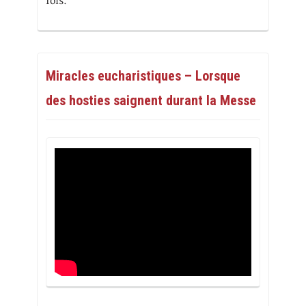
fois.
Miracles eucharistiques – Lorsque
des hosties saignent durant la Messe