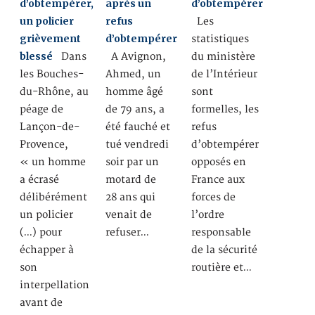
d’obtempérer,
après un
d’obtempérer
un policier
refus
Les
grièvement
d’obtempérer
statistiques
blessé
Dans
A Avignon,
du ministère
les Bouches-
Ahmed, un
de l’Intérieur
du-Rhône, au
homme âgé
sont
péage de
de 79 ans, a
formelles, les
Lançon-de-
été fauché et
refus
Provence,
tué vendredi
d’obtempérer
« un homme
soir par un
opposés en
a écrasé
motard de
France aux
délibérément
28 ans qui
forces de
un policier
venait de
l’ordre
(…) pour
refuser…
responsable
échapper à
de la sécurité
son
routière et…
interpellation
avant de