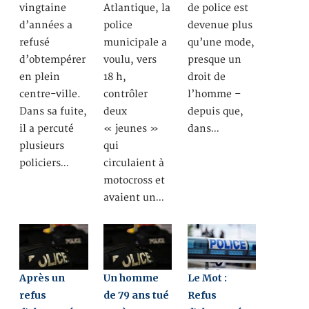
vingtaine
Atlantique, la
de police est
d’années a
police
devenue plus
refusé
municipale a
qu’une mode,
d’obtempérer
voulu, vers
presque un
en plein
18 h,
droit de
centre-ville.
contrôler
l’homme –
Dans sa fuite,
deux
depuis que,
il a percuté
« jeunes »
dans…
plusieurs
qui
policiers…
circulaient à
motocross et
avaient un…
Après un
Un homme
Le Mot :
refus
de 79 ans tué
Refus