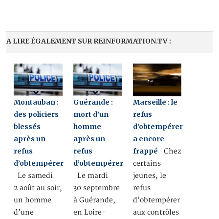
A LIRE ÉGALEMENT SUR REINFORMATION.TV :
Montauban :
Guérande :
Marseille : le
des policiers
mort d’un
refus
blessés
homme
d’obtempérer
après un
après un
a encore
refus
refus
frappé
Chez
d’obtempérer
d’obtempérer
certains
Le samedi
Le mardi
jeunes, le
2 août au soir,
30 septembre
refus
un homme
à Guérande,
d’obtempérer
d’une
en Loire-
aux contrôles