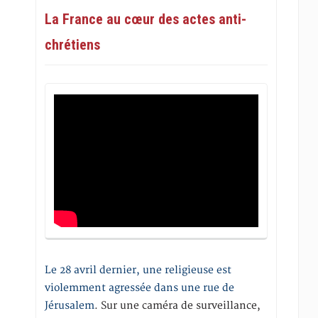
La France au cœur des actes anti-
chrétiens
Le 28 avril dernier, une religieuse est
violemment agressée dans une rue de
Jérusalem
. Sur une caméra de surveillance,