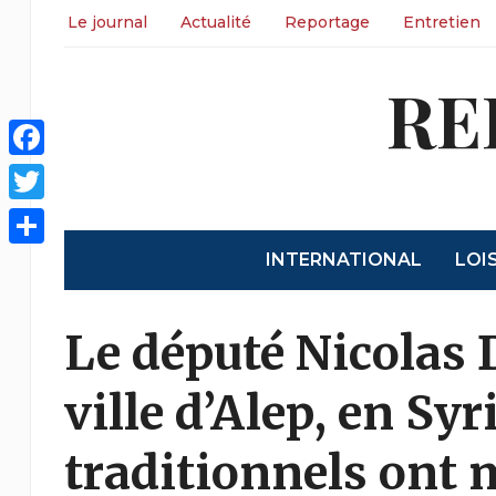
Le journal
Actualité
Reportage
Entretien
RE
Facebook
Twitter
INTERNATIONAL
LOI
Share
Le député Nicolas D
ville d’Alep, en Sy
traditionnels ont 