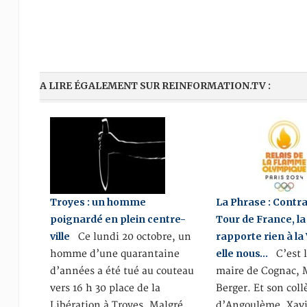
A LIRE ÉGALEMENT SUR REINFORMATION.TV :
Troyes : un homme
La Phrase : Contr
poignardé en plein centre-
Tour de France, l
ville
rapporte rien à la V
Ce lundi 20 octobre, un
elle nous…
homme d’une quarantaine
C’est l
d’années a été tué au couteau
maire de Cognac,
vers 16 h 30 place de la
Berger. Et son col
Libération à Troyes. Malgré
d’Angoulème, Xavi