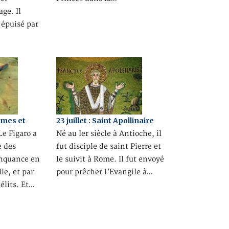
ge. Il
 épuisé par
imes et
23 juillet : Saint Apollinaire
e Figaro a
Né au Ier siècle à Antioche, il
e des
fut disciple de saint Pierre et
inquance en
le suivit à Rome. Il fut envoyé
lle, et par
pour prêcher l’Evangile à…
élits. Et…