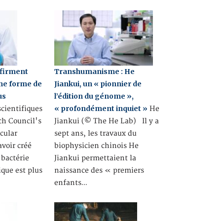
ffirment
Transhumanisme : He
ne forme de
Jiankui, un « pionnier de
us
l’édition du génome »,
« profondément inquiet »
cientifiques
He
ch Council's
Jiankui (© The He Lab) Il y a
cular
sept ans, les travaux du
avoir créé
biophysicien chinois He
 bactérie
Jiankui permettaient la
ique est plus
naissance des « premiers
enfants…