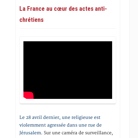
La France au cœur des actes anti-
chrétiens
Le 28 avril dernier, une religieuse est
violemment agressée dans une rue de
Jérusalem
. Sur une caméra de surveillance,