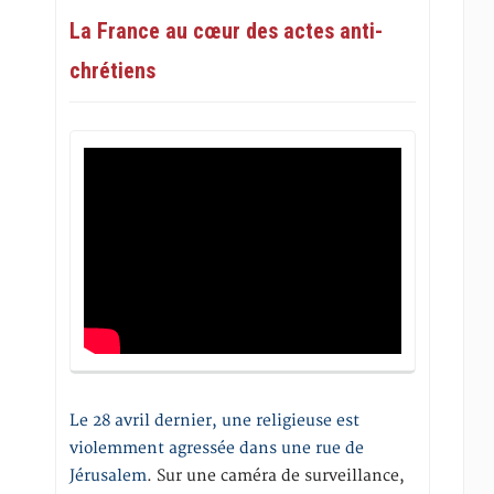
La France au cœur des actes anti-
chrétiens
Le 28 avril dernier, une religieuse est
violemment agressée dans une rue de
Jérusalem
. Sur une caméra de surveillance,