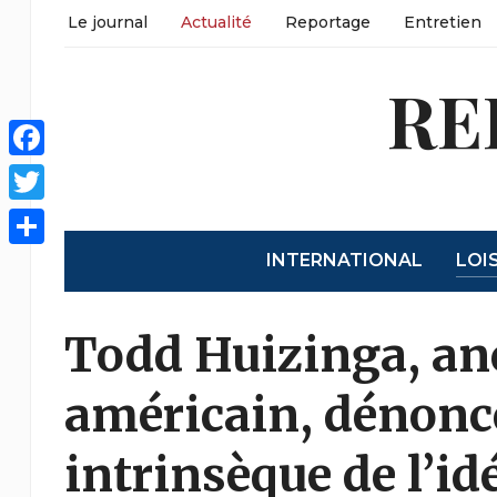
Le journal
Actualité
Reportage
Entretien
RE
Facebook
Twitter
INTERNATIONAL
LOI
Partager
Todd Huizinga, an
américain, dénonce
intrinsèque de l’i