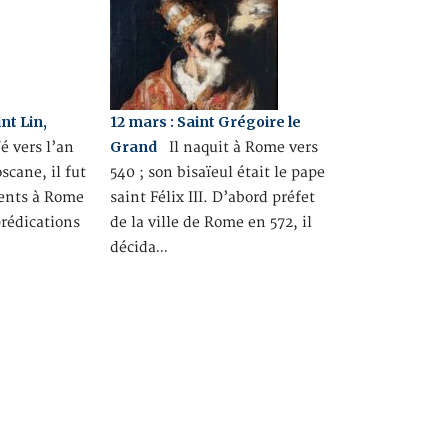
nt Lin,
12 mars : Saint Grégoire le
Grand
 vers l’an
Il naquit à Rome vers
scane, il fut
540 ; son bisaïeul était le pape
rents à Rome
saint Félix III. D’abord préfet
prédications
de la ville de Rome en 572, il
décida…