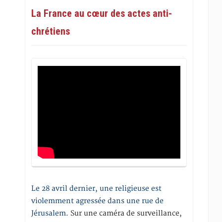
La France au cœur des actes anti-
chrétiens
Le 28 avril dernier, une religieuse est
violemment agressée dans une rue de
Jérusalem
. Sur une caméra de surveillance,