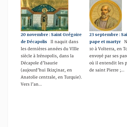
20 novembre : Saint Grégoire
23 septembre : Sai
de Décapolis
pape et martyr
Il naquit dans
Né
les dernières années du VIIIe
10 à Volterra, en To
siècle à Irénopolis, dans la
envoyé par ses pa
Décapole d’Isaurie
où il entendit les 
(aujourd’hui Ikizçinar, en
de saint Pierre ;…
Anatolie centrale, en Turquie).
Vers l’an…