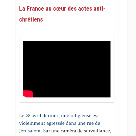
La France au cœur des actes anti-
chrétiens
Le 28 avril dernier, une religieuse est
violemment agressée dans une rue de
Jérusalem
. Sur une caméra de surveillance,