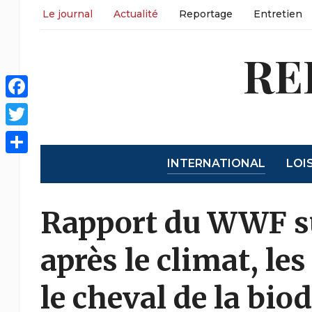
Le journal
Actualité
Reportage
Entretien
RE
Facebook
Twitter
INTERNATIONAL
LOI
Partager
Rapport du WWF su
après le climat, le
le cheval de la biod