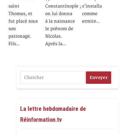
saint
Constantinople ;
s’installa
Thomas, et
on lui donna
comme
fut placé sous
à la naissance
ermite…
son
le prénom de
patronage.
Nicolas.
Fils…
Après la…
La lettre hebdomadaire de
Réinformation.tv