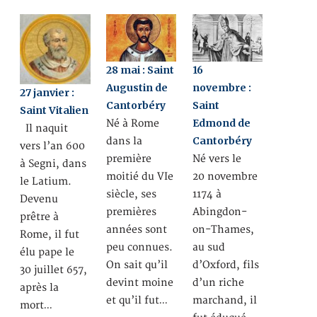
28 mai : Saint
16
Augustin de
novembre :
27 janvier :
Cantorbéry
Saint
Saint Vitalien
Edmond de
Né à Rome
Il naquit
Cantorbéry
dans la
vers l’an 600
première
Né vers le
à Segni, dans
moitié du VIe
20 novembre
le Latium.
siècle, ses
1174 à
Devenu
premières
Abingdon-
prêtre à
années sont
on-Thames,
Rome, il fut
peu connues.
au sud
élu pape le
On sait qu’il
d’Oxford, fils
30 juillet 657,
devint moine
d’un riche
après la
et qu’il fut…
marchand, il
mort…