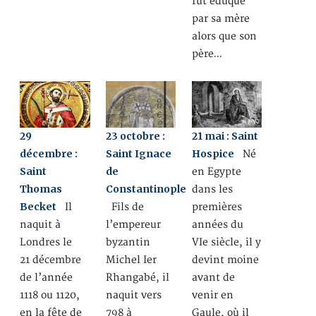
fut éduqué
par sa mère
alors que son
père…
29
23 octobre :
21 mai : Saint
décembre :
Saint Ignace
Hospice
Né
Saint
de
en Egypte
Thomas
Constantinople
dans les
Becket
Il
Fils de
premières
naquit à
l’empereur
années du
Londres le
byzantin
VIe siècle, il y
21 décembre
Michel Ier
devint moine
de l’année
Rhangabé, il
avant de
1118 ou 1120,
naquit vers
venir en
en la fête de
798 à
Gaule, où il