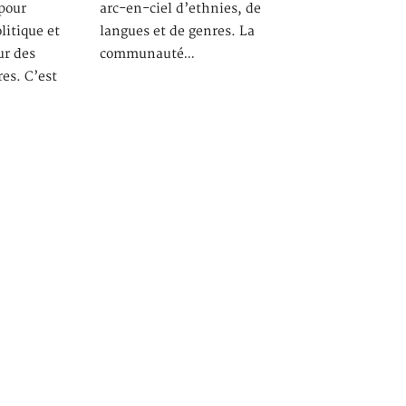
 pour
arc-en-ciel d’ethnies, de
olitique et
langues et de genres. La
ur des
communauté…
res. C’est