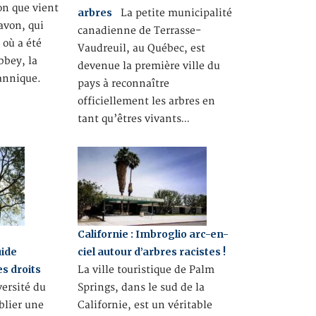
on que vient
arbres
La petite municipalité
avon, qui
canadienne de Terrasse-
 où a été
Vaudreuil, au Québec, est
bey, la
devenue la première ville du
annique.
pays à reconnaître
officiellement les arbres en
tant qu’êtres vivants…
Californie : Imbroglio arc-en-
uide
ciel autour d’arbres racistes !
es droits
La ville touristique de Palm
ersité du
Springs, dans le sud de la
blier une
Californie, est un véritable