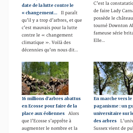
C’est la constatati
date de la lutte contre le
de faire Lady Carn
« changement…
Il paraît
possède le château
qu’il y a trop d’arbres, et que
tourné Downton Ab
c’est mauvais pour la lutte
fameuse série brit
contre le « changement
Elle…
climatique ». Voilà des
décennies qu’on nous dit…
16 millions d’arbres abattus
En marche vers le
en Ecosse pour faire de la
paganisme : un g
place aux éoliennes
universitaire sur l
Alors
des arbres
que l’Ecosse s’apprête à
L’univ
augmenter le nombre et la
Sussex vient de pu