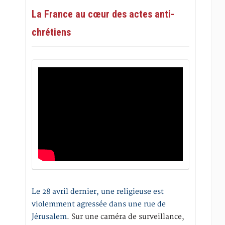
La France au cœur des actes anti-
chrétiens
Le 28 avril dernier, une religieuse est
violemment agressée dans une rue de
Jérusalem
. Sur une caméra de surveillance,