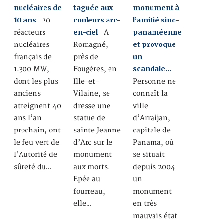
nucléaires de
taguée aux
monument à
10 ans
couleurs arc-
l’amitié sino-
20
en-ciel
panaméenne
réacteurs
A
et provoque
nucléaires
Romagné,
un
français de
près de
scandale…
1.300 MW,
Fougères, en
dont les plus
Ille-et-
Personne ne
anciens
Vilaine, se
connaît la
atteignent 40
dresse une
ville
ans l’an
statue de
d’Arraijan,
prochain, ont
sainte Jeanne
capitale de
le feu vert de
d’Arc sur le
Panama, où
l’Autorité de
monument
se situait
sûreté du…
aux morts.
depuis 2004
Epée au
un
fourreau,
monument
elle…
en très
mauvais état