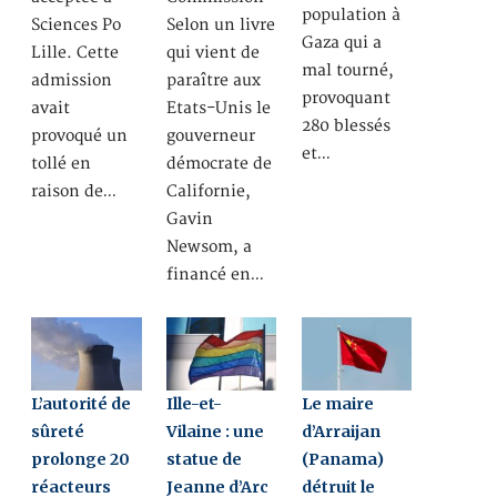
population à
Sciences Po
Selon un livre
Gaza qui a
Lille. Cette
qui vient de
mal tourné,
admission
paraître aux
provoquant
avait
Etats-Unis le
280 blessés
provoqué un
gouverneur
et…
tollé en
démocrate de
raison de…
Californie,
Gavin
Newsom, a
financé en…
L’autorité de
Ille-et-
Le maire
sûreté
Vilaine : une
d’Arraijan
prolonge 20
statue de
(Panama)
réacteurs
Jeanne d’Arc
détruit le