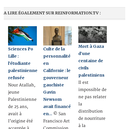
A LIRE ÉGALEMENT SUR REINFORMATION.TV :
Mort à Gaza
Sciences Po
Culte de la
d’une
Lille :
personnalité
centaine de
l’étudiante
en
civils
palestinienne
Californie : le
palestiniens
refusée
gouverneur
Il est
gauchiste
Nour Atallah,
impossible de
Gavin
jeune
ne pas relater
Newsom
Palestinienne
la
avait financé
de 25 ans,
distribution
en…
avait à
© San
de nourriture
l’origine été
Francisco Art
à la
acceptée à
Commission