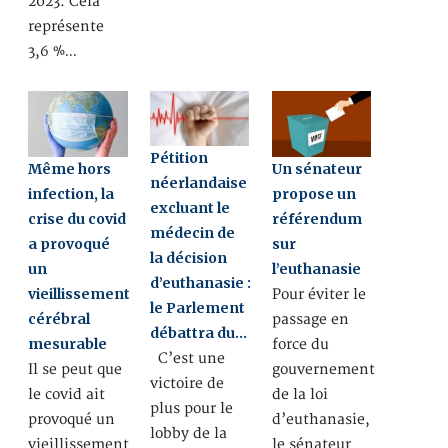
2023. Cela
représente
3,6 %…
Pétition
Même hors
Un sénateur
néerlandaise
infection, la
propose un
excluant le
crise du covid
référendum
médecin de
a provoqué
sur
la décision
un
l’euthanasie
d’euthanasie :
vieillissement
Pour éviter le
le Parlement
cérébral
passage en
débattra du…
mesurable
force du
C’est une
Il se peut que
gouvernement
victoire de
le covid ait
de la loi
plus pour le
provoqué un
d’euthanasie,
lobby de la
vieillissement
le sénateur