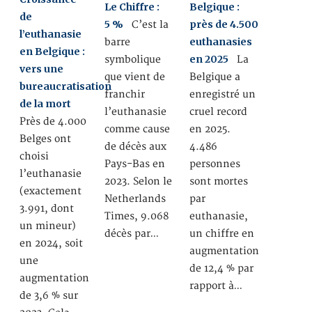
Le Chiffre :
Belgique :
de
5 %
près de 4.500
C’est la
l’euthanasie
euthanasies
barre
en Belgique :
en 2025
symbolique
La
vers une
que vient de
Belgique a
bureaucratisation
franchir
enregistré un
de la mort
l’euthanasie
cruel record
Près de 4.000
comme cause
en 2025.
Belges ont
de décès aux
4.486
choisi
Pays-Bas en
personnes
l’euthanasie
2023. Selon le
sont mortes
(exactement
Netherlands
par
3.991, dont
Times, 9.068
euthanasie,
un mineur)
décès par…
un chiffre en
en 2024, soit
augmentation
une
de 12,4 % par
augmentation
rapport à…
de 3,6 % sur