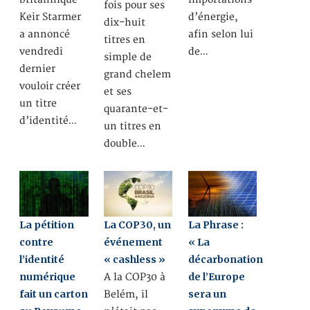
fois pour ses
Keir Starmer
d’énergie,
dix-huit
a annoncé
afin selon lui
titres en
vendredi
de…
simple de
dernier
grand chelem
vouloir créer
et ses
un titre
quarante-et-
d’identité…
un titres en
double…
La pétition
La COP30, un
La Phrase :
contre
événement
« La
l’identité
« cashless »
décarbonation
numérique
de l’Europe
A la COP30 à
fait un carton
sera un
Belém, il