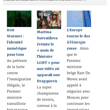
Keir
L’Europe
Martina
Starmer :
tourne le dos
Navratilova
l’identité
à l’énergie
éreinte le
numérique
russe
Alors
« mois de
pour tous
que le
l’histoire
Au prétexte
Premier
LGBT » pour
de la lutte
ministre
une vidéo où
contre
belge Bart De
apparaît une
l’immigration
Wever avait
Dragqueen
illégale, le
appelé à
La super
Premier
négocier avec
championne
ministre
Moscou pour
de tennis,
travailliste
continuer les
connue à la
britannique
importations