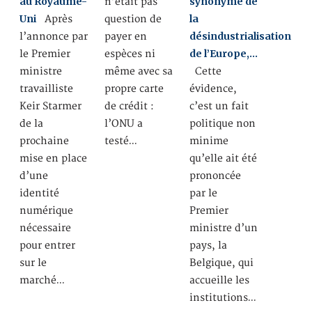
au Royaume-
synonyme de
n’était pas
Uni
la
Après
question de
désindustrialisation
l’annonce par
payer en
de l’Europe,…
le Premier
espèces ni
ministre
même avec sa
Cette
travailliste
propre carte
évidence,
Keir Starmer
de crédit :
c’est un fait
de la
l’ONU a
politique non
prochaine
testé…
minime
mise en place
qu’elle ait été
d’une
prononcée
identité
par le
numérique
Premier
nécessaire
ministre d’un
pour entrer
pays, la
sur le
Belgique, qui
marché…
accueille les
institutions…