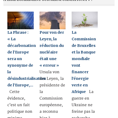
La Phrase :
Pour von der
La
« La
Leyen, la
Commission
décarbonation
réduction du
de Bruxelles
de l’Europe
nucléaire
et la Banque
sera un
était une
mondiale
synonyme de
« erreur »
vont
la
financer
Ursula von
désindustrialisation
l’énergie
der Leyen, la
de l’Europe,…
verte en
présidente de
Afrique
Cette
la
La
évidence,
Commission
guerre en
c’est un fait
européenne,
Ukraine ne
politique non
a reconnu
freine pas la