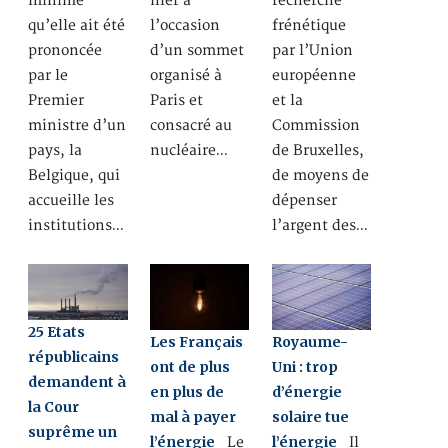
minime
hier à
recherche
qu’elle ait été
l’occasion
frénétique
prononcée
d’un sommet
par l’Union
par le
organisé à
européenne
Premier
Paris et
et la
ministre d’un
consacré au
Commission
pays, la
nucléaire…
de Bruxelles,
Belgique, qui
de moyens de
accueille les
dépenser
institutions…
l’argent des…
25 Etats
Les Français
Royaume-
républicains
ont de plus
Uni : trop
demandent à
en plus de
d’énergie
la Cour
mal à payer
solaire tue
suprême un
l’énergie
l’énergie
Le
Il