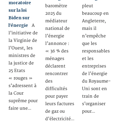
moratoire
baromètre
pleut
sur la loi
2025 du
beaucoup en
Biden sur
médiateur
Angleterre,
l’énergie
A
national de
mais il
l’initiative de
l’énergie
n’empêche
la Virginie de
l’annonce :
que les
l’Ouest, les
« 36 % des
responsables
ministres de
ménages
et les
la justice de
déclarent
entreprises
25 Etats
rencontrer
de l’énergie
« rouges »
des
du Royaume-
s’adressent à
difficultés
Uni sont en
la Cour
pour payer
train de
suprême pour
leurs factures
s’organiser
faire une…
de gaz ou
pour…
d’électricité…