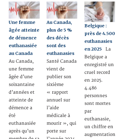
Une femme
Au Canada,
Belgique :
âgée atteinte
plus de 5 %
près de 4.500
de démence
des décès
euthanasies
euthanasiée
sont des
en 2025
La
au Canada
euthanasies
Belgique a
Au Canada,
Santé Canada
enregistré un
une femme
vient de
cruel record
âgée d’une
publier son
en 2025.
soixantaine
sixième
4.486
d’années et
« rapport
personnes
atteinte de
annuel sur
sont mortes
démence a
l’aide
par
été
médicale à
euthanasie,
euthanasiée
mourir », qui
un chiffre en
après qu’un
porte sur
augmentation
membre de sa
l’année 2024.