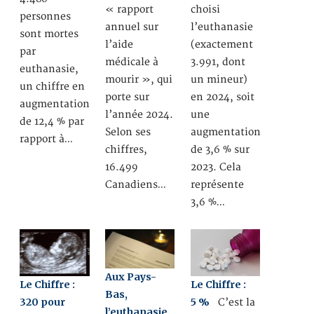
« rapport
choisi
personnes
annuel sur
l’euthanasie
sont mortes
l’aide
(exactement
par
médicale à
3.991, dont
euthanasie,
mourir », qui
un mineur)
un chiffre en
porte sur
en 2024, soit
augmentation
l’année 2024.
une
de 12,4 % par
Selon ses
augmentation
rapport à…
chiffres,
de 3,6 % sur
16.499
2023. Cela
Canadiens…
représente
3,6 %…
Aux Pays-
Le Chiffre :
Le Chiffre :
Bas,
320 pour
5 %
C’est la
l’euthanasie