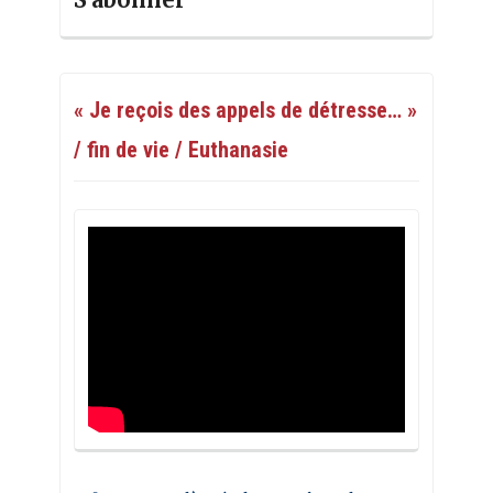
« Je reçois des appels de détresse… »
/ fin de vie / Euthanasie