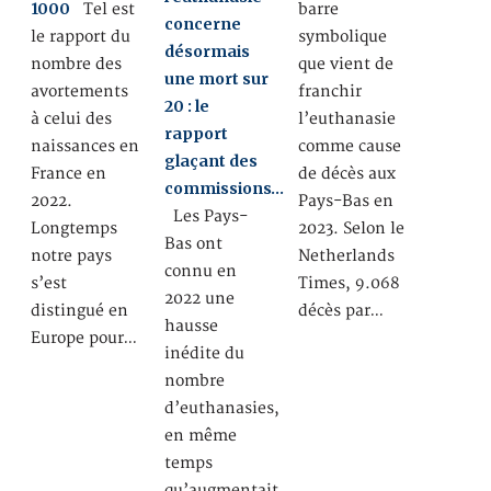
1000
Tel est
barre
concerne
le rapport du
symbolique
désormais
nombre des
que vient de
une mort sur
avortements
franchir
20 : le
à celui des
l’euthanasie
rapport
naissances en
comme cause
glaçant des
France en
de décès aux
commissions…
2022.
Pays-Bas en
Les Pays-
Longtemps
2023. Selon le
Bas ont
notre pays
Netherlands
connu en
s’est
Times, 9.068
2022 une
distingué en
décès par…
hausse
Europe pour…
inédite du
nombre
d’euthanasies,
en même
temps
qu’augmentait