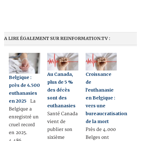
A LIRE ÉGALEMENT SUR REINFORMATION.TV :
Au Canada,
Croissance
Belgique :
plus de 5 %
de
près de 4.500
des décès
l’euthanasie
euthanasies
sont des
en Belgique :
en 2025
La
euthanasies
vers une
Belgique a
bureaucratisation
Santé Canada
enregistré un
de la mort
vient de
cruel record
publier son
Près de 4.000
en 2025.
sixième
Belges ont
4.486