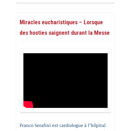
Miracles eucharistiques – Lorsque
des hosties saignent durant la Messe
Franco Serafini est cardiologue à l’hôpital