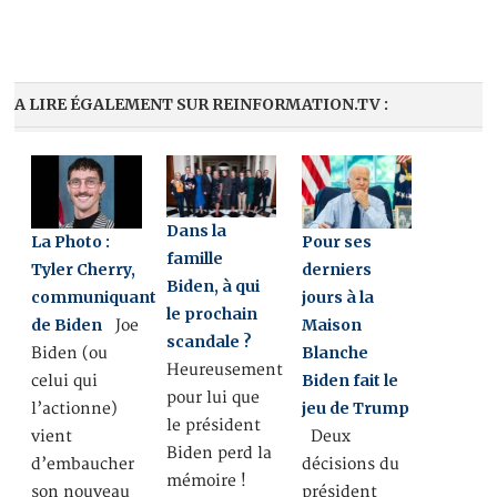
A LIRE ÉGALEMENT SUR REINFORMATION.TV :
Dans la
La Photo :
Pour ses
famille
Tyler Cherry,
derniers
Biden, à qui
communiquant
jours à la
le prochain
de Biden
Maison
Joe
scandale ?
Blanche
Biden (ou
Heureusement
Biden fait le
celui qui
pour lui que
jeu de Trump
l’actionne)
le président
vient
Deux
Biden perd la
d’embaucher
décisions du
mémoire !
son nouveau
président