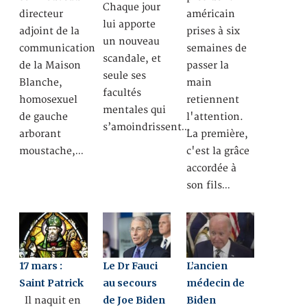
Chaque jour
directeur
américain
lui apporte
adjoint de la
prises à six
un nouveau
communication
semaines de
scandale, et
de la Maison
passer la
seule ses
Blanche,
main
facultés
homosexuel
retiennent
mentales qui
de gauche
l'attention.
s’amoindrissent…
arborant
La première,
moustache,…
c'est la grâce
accordée à
son fils…
17 mars :
Le Dr Fauci
L’ancien
Saint Patrick
au secours
médecin de
de Joe Biden
Biden
Il naquit en