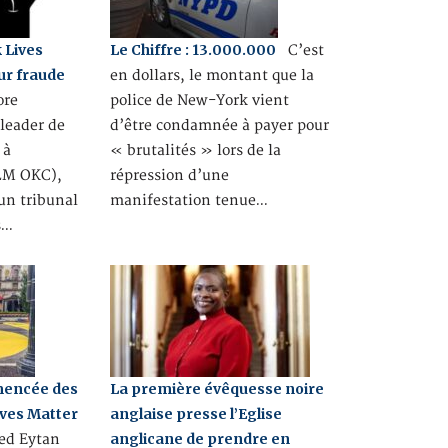
 Lives
Le Chiffre : 13.000.000
C’est
ur fraude
en dollars, le montant que la
ore
police de New-York vient
 leader de
d’être condamnée à payer pour
 à
« brutalités » lors de la
LM OKC),
répression d’une
 un tribunal
manifestation tenue…
s…
mencée des
La première évêquesse noire
ives Matter
anglaise presse l’Eglise
anglicane de prendre en
ed Eytan