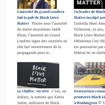
L’autorité du grand Londres
Un leader de Black
fait la pub de Black Lives
Matter inculpé po
Matter
Placée sous l’autorité
Tashella Sheri Am
du maire musulman Sadik
Dickerson, 52 ans,
Khan, l’autorité du Grand
Black Lives Matter
Londres signe des courriels où
Oklahoma City (B
elle fait ouvertement de la
est poursuivie par
propagande pour le…
fédéral de 20 chef
Le Chiffre : 40.000
Destruction com
C’est, en
peintures Black L
dollars, la somme que Xahra
à Washington
Salim, militante de Black
© T