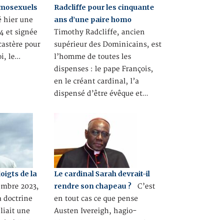
omosexuels
Radcliffe pour les cinquante
ans d’une paire homo
é hier une
4 et signée
Timothy Radcliffe, ancien
castère pour
supérieur des Dominicains, est
oi, le…
l’homme de toutes les
dispenses : le pape François,
en le créant cardinal, l’a
dispensé d’être évêque et…
doigts de la
Le cardinal Sarah devrait-il
rendre son chapeau ?
mbre 2023,
C’est
a doctrine
en tout cas ce que pense
liait une
Austen Ivereigh, hagio-