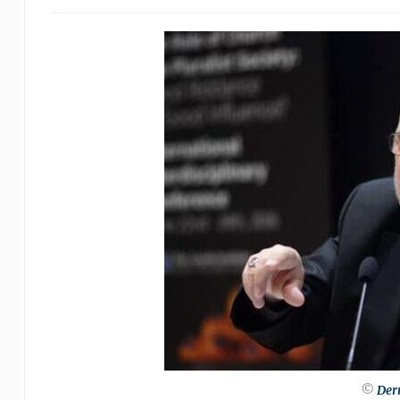
©
Der