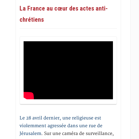
La France au cœur des actes anti-
chrétiens
Le 28 avril dernier, une religieuse est
violemment agressée dans une rue de
Jérusalem
. Sur une caméra de surveillance,