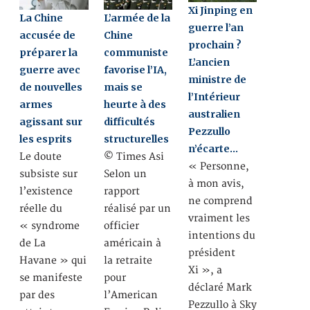
Xi Jinping en
La Chine
L’armée de la
guerre l’an
accusée de
Chine
prochain ?
préparer la
communiste
L’ancien
guerre avec
favorise l’IA,
ministre de
de nouvelles
mais se
l’Intérieur
armes
heurte à des
australien
agissant sur
difficultés
Pezzullo
les esprits
structurelles
n’écarte…
Le doute
© Times Asi
« Personne,
subsiste sur
Selon un
à mon avis,
l’existence
rapport
ne comprend
réelle du
réalisé par un
vraiment les
« syndrome
officier
intentions du
de La
américain à
président
Havane » qui
la retraite
Xi », a
se manifeste
pour
déclaré Mark
par des
l’American
Pezzullo à Sky