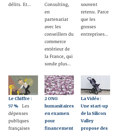
délits. Et…
Consulting,
souvent
en
retenu. Parce
partenariat
que les
avec les
grosses
conseillers du
entreprises…
commerce
extérieur de
la France, qui
sonde plus…
Le Chiffre :
2 ONG
La Vidéo :
57 %
humanitaires
Une start-up
Les
en examen
de la Silicon
dépenses
pour
Valley
publiques
financement
propose des
françaises