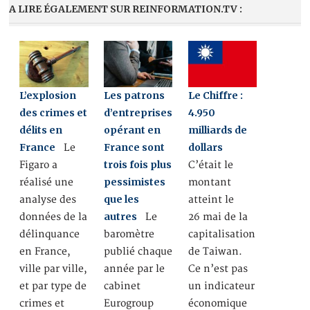
A LIRE ÉGALEMENT SUR REINFORMATION.TV :
L’explosion
Les patrons
Le Chiffre :
des crimes et
d’entreprises
4.950
délits en
opérant en
milliards de
France
France sont
dollars
Le
trois fois plus
Figaro a
C’était le
pessimistes
réalisé une
montant
que les
analyse des
atteint le
autres
données de la
Le
26 mai de la
délinquance
baromètre
capitalisation
en France,
publié chaque
de Taiwan.
ville par ville,
année par le
Ce n’est pas
et par type de
cabinet
un indicateur
crimes et
Eurogroup
économique