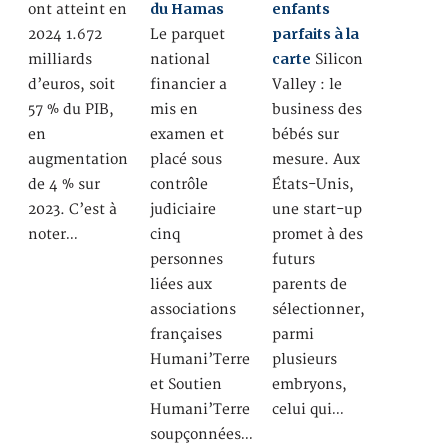
du Hamas
enfants
ont atteint en
parfaits à la
2024 1.672
Le parquet
carte
milliards
national
Silicon
d’euros, soit
financier a
Valley : le
57 % du PIB,
mis en
business des
en
examen et
bébés sur
augmentation
placé sous
mesure. Aux
de 4 % sur
contrôle
États-Unis,
2023. C’est à
judiciaire
une start-up
noter…
cinq
promet à des
personnes
futurs
liées aux
parents de
associations
sélectionner,
françaises
parmi
Humani’Terre
plusieurs
et Soutien
embryons,
Humani’Terre
celui qui…
soupçonnées…