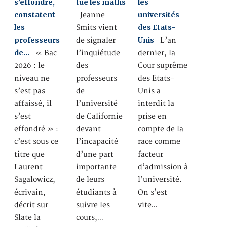
s’effondre,
tue les maths
les
constatent
universités
Jeanne
les
des Etats-
Smits vient
professeurs
Unis
de signaler
L’an
de…
« Bac
l’inquiétude
dernier, la
2026 : le
des
Cour suprême
niveau ne
professeurs
des Etats-
s’est pas
de
Unis a
affaissé, il
l’université
interdit la
s’est
de Californie
prise en
effondré » :
devant
compte de la
c’est sous ce
l’incapacité
race comme
titre que
d’une part
facteur
Laurent
importante
d’admission à
Sagalowicz,
de leurs
l’université.
écrivain,
étudiants à
On s’est
décrit sur
suivre les
vite…
Slate la
cours,…