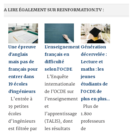
A LIRE ÉGALEMENT SUR REINFORMATION.TV :
Une épreuve
L’enseignement
Génération
d'anglais
français en
décervelée :
mais pas de
difficulté
Lecture et
français pour
selon l’OCDE
maths : les
entrer dans
jeunes
L’Enquête
19 écoles
étudiants de
internationale
d'ingénieurs
l’OCDE de
de l’OCDE sur
plus en plus…
L'entrée à
l’enseignement
19 petites
et
Plus de
écoles
l’apprentissage
1.800
d'ingénieurs
(TALIS), dont
professeurs
est filtrée par
les résultats
de