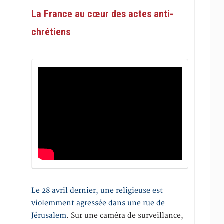
La France au cœur des actes anti-
chrétiens
Le 28 avril dernier, une religieuse est
violemment agressée dans une rue de
Jérusalem
. Sur une caméra de surveillance,