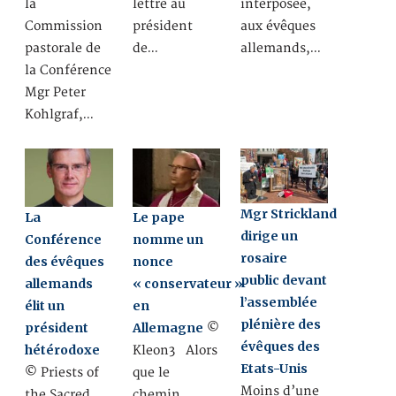
la
lettre au
interposée,
Commission
président
aux évêques
pastorale de
de…
allemands,…
la Conférence
Mgr Peter
Kohlgraf,…
Mgr Strickland
La
Le pape
dirige un
Conférence
nomme un
rosaire
des évêques
nonce
public devant
allemands
« conservateur »
l’assemblée
élit un
en
plénière des
président
Allemagne
©
évêques des
hétérodoxe
Kleon3 Alors
Etats-Unis
© Priests of
que le
Moins d’une
the Sacred
chemin